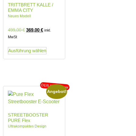
TRITTBRETT KALLE /
EMMA CITY
Neues Modell
499,00
€
369,00
€
inkl.
MwSt
Ausführung wählen
DER Platzsparer
Angebot!
STREETBOOSTER
PURE Flex
Ultrakompaktes Design