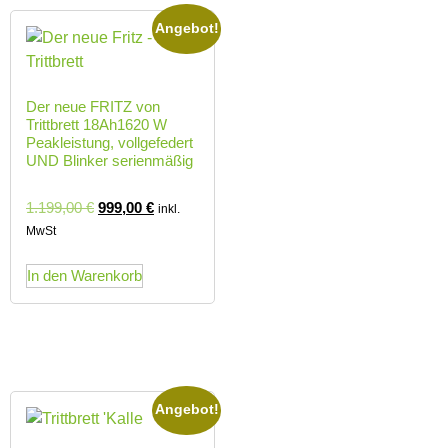
Angebot!
Der neue FRITZ von
Trittbrett 18Ah1620 W
Peakleistung, vollgefedert
UND Blinker serienmäßig
1.199,00
€
999,00
€
inkl.
MwSt
In den Warenkorb
Angebot!