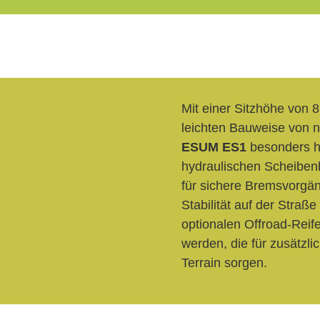
Mit einer Sitzhöhe von 
leichten Bauweise von n
ESUM ES1
besonders ha
hydraulischen Scheiben
für sichere Bremsvorgän
Stabilität auf der Straß
optionalen Offroad-Reife
werden, die für zusätzli
Terrain sorgen.