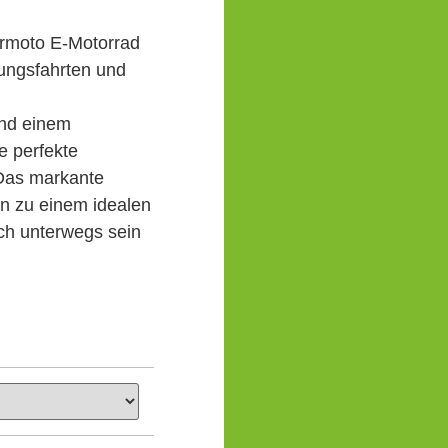
permoto E-Motorrad
kungsfahrten und
und einem
e perfekte
 Das markante
n zu einem idealen
lich unterwegs sein