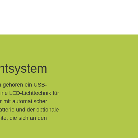
ntsystem
n gehören ein USB-
ne LED-Lichttechnik für
r mit automatischer
terie und der optionale
ite, die sich an den