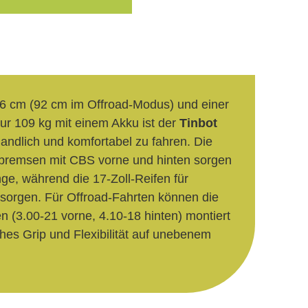
86 cm (92 cm im Offroad-Modus) und einer
ur 109 kg mit einem Akku ist der
Tinbot
ndlich und komfortabel zu fahren. Die
bremsen mit CBS vorne und hinten sorgen
ge, während die 17-Zoll-Reifen für
e sorgen. Für Offroad-Fahrten können die
n (3.00-21 vorne, 4.10-18 hinten) montiert
ches Grip und Flexibilität auf unebenem