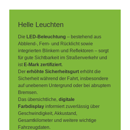
Helle Leuchten
Die
LED-Beleuchtung
– bestehend aus
Abblend-, Fern- und Rücklicht sowie
integrierten Blinkern und Reflektoren – sorgt
für gute Sichtbarkeit im Straßenverkehr und
ist
E-Mark zertifiziert
.
Der
erhöhte Sicherheitsgurt
erhöht die
Sicherheit während der Fahrt, insbesondere
auf unebenem Untergrund oder bei abruptem
Bremsen.
Das übersichtliche,
digitale
Farbdisplay
informiert zuverlässig über
Geschwindigkeit, Akkustand,
Gesamtkilometer und weitere wichtige
Fahrzeugdaten.