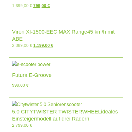
1.699,00
€
799,00
€
Viron XI-1500-EEC MAX Range45 km/h mit
ABE
2.389,00
€
1.199,00
€
Futura E-Groove
999,00
€
5.0 CITYTWISTER TWISTERWHEELideales
Einsteigermodell auf drei Rädern
2.799,00
€