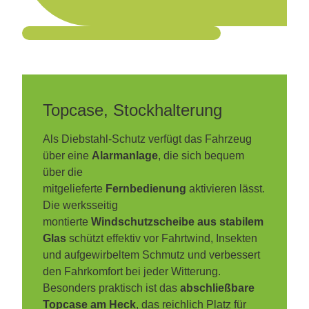
Topcase, Stockhalterung
Als Diebstahl-Schutz verfügt das Fahrzeug
über eine
Alarmanlage
, die sich bequem
über die
mitgelieferte
Fernbedienung
aktivieren lässt.
Die werksseitig
montierte
Windschutzscheibe aus stabilem
Glas
schützt effektiv vor Fahrtwind, Insekten
und aufgewirbeltem Schmutz und verbessert
den Fahrkomfort bei jeder Witterung.
Besonders praktisch ist das
abschließbare
Topcase am Heck
, das reichlich Platz für