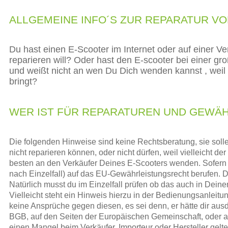
ALLGEMEINE INFO´S ZUR REPARATUR V
Du hast einen E-Scooter im Internet oder auf einer Ve
reparieren will? Oder hast den E-scooter bei einer g
und weißt nicht an wen Du Dich wenden kannst , weil d
bringt?
WER IST FÜR REPARATUREN UND GEWÄ
Die folgenden Hinweise sind keine Rechtsberatung, sie solle
nicht reparieren können, oder nicht dürfen, weil vielleicht 
besten an den Verkäufer Deines E-Scooters wenden. Sofern D
nach Einzelfall) auf das EU-Gewährleistungsrecht berufen.
Natürlich musst du im Einzelfall prüfen ob das auch in Dein
Vielleicht steht ein Hinweis hierzu in der Bedienungsanleit
keine Ansprüche gegen diesen, es sei denn, er hätte dir au
BGB, auf den Seiten der Europäischen Gemeinschaft, oder au
einen Mangel beim Verkäufer, Importeur oder Hersteller gelte