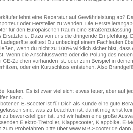
erkäufer lehnt eine Reparatur auf Gewährleistung ab? D
mporteur oder Hersteller zu wenden. Die Herstellerangab
ooter für den Europäischen Raum eine Straßenzulassung 
 Ersatzteile. Dazu von uns die dringende Empfehlung:
Ladegeräte solltest Du unbedingt einem Fachleuten überl
ießen, wenn du nicht zu 100% wirklich sicher bist, dass
ist. Wenn die Anschlusswerte oder die Polung des neuen
ein CE-Zeichen vorhanden ist, oder zum Beispiel in deine
rhitzen, oder ein Kurzschluss entstehen. Also Brandgefä
aufen. Es ist zwar vielleicht etwas teuer, aber auf jed
lfen kann.
ebotenen E-Scooter ist für Dich als Kunde eine gute Bera
gelassen sind, was zu beachten ist, damit möglichst kei
 zu bewerkstelligen ist, und wir haben eine große Auswa
senden Elektro-Tretroller, Klappscooter, Klappbike, E-M
 zum Probefahren bitte über www.MR-Scooter.de dann a