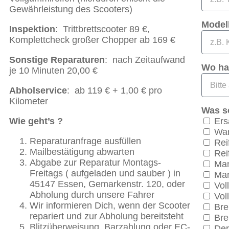
Gewährleistung des Scooters)
Modell
Inspektion
: Trittbrettscooter 89 €,
Komplettcheck großer Chopper ab 169 €
Sonstige Reparaturen
: nach Zeitaufwand
Wo ha
je 10 Minuten 20,00 €
Abholservice
: ab 119 € + 1,00 € pro
Kilometer
Was s
Ers
Wie geht’s ?
War
Reparaturanfrage ausfüllen
Rei
Mailbestätigung abwarten
Rei
Abgabe zur Reparatur Montags-
Man
Freitags ( aufgeladen und sauber ) in
Man
45147 Essen, Gemarkenstr. 120, oder
Vol
Abholung durch unsere Fahrer
Vol
Wir informieren Dich, wenn der Scooter
Bre
repariert und zur Abholung bereitsteht
Bre
Blitzüberweisung, Barzahlung oder EC-
Der