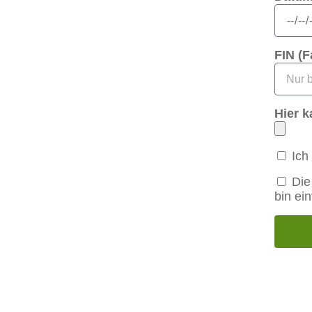
FIN (
Hier k
Ich
Die
bin ei