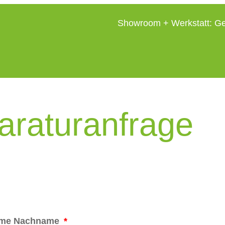
Showroom + Werkstatt: Ge
araturanfrage
ame Nachname