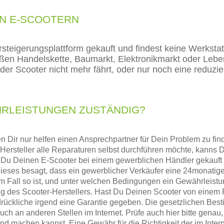
ON E-SCOOTERN
rsteigerungsplattform gekauft und findest keine Werkstat
roßen Handelskette, Baumarkt, Elektronikmarkt oder Leb
er Scooter nicht mehr fährt, oder nur noch eine reduzie
HRLEISTUNGEN ZUSTÄNDIG?
n Dir nur helfen einen Ansprechpartner für Dein Problem zu fi
der Hersteller alle Reparaturen selbst durchführen möchte, kann
u Deinen E-Scooter bei einem gewerblichen Händler gekauft has
 Dieses besagt, dass ein gewerblicher Verkäufer eine 24monati
em Fall so ist, und unter welchen Bedingungen ein Gewährleist
ung des Scooter-Herstellers. Hast Du Deinen Scooter von einem 
sdrückliche irgend eine Garantie gegeben. Die gesetzlichen Bes
ch an anderen Stellen im Internet. Prüfe auch hier bitte gena
nd machen kannst. Eine Gewähr für die Richtigkeit der im Interne