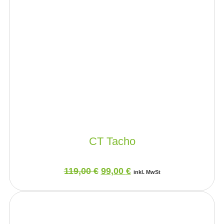
CT Tacho
119,00
€
99,00
€
inkl. MwSt